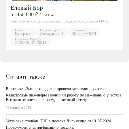
Еловый Бор
от 450 000 ₽ / сотка
Каширское шоссе, Домодедовский городской округ,30 км от МКАД
Шоссе
Городской округ
Удаленность
Каширское
Домодедовский
30 км от МКАД
Координаты
Маршрут
55.350043, 37.688518
Читают также
В поселке «Зыковские дали» провели межевание участков
Кадастровые инженеры закончили работу по межеванию участков.
Все данные внесены в государственный реестр.
02 сентября 2024
Установка столбов ЛЭП в посёлке Лисичкино от 01.07.2024
Продолжаем электрификацию поселка.