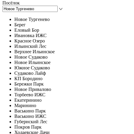
Посёлок
Новое Тургенево
Берег
Еловый Бор
Ивановка ИЖС
Красное Озеро
Ильинский Лес
Верхнее Ильинское
Новое Судаково
Новое Ильинское
Южное Судаково
Судаково Лайф
КП Бородино
Бережки Парк
Новое Привалово
Торбеево ИЖС
Екатеринино
Маринино
Васькино Парк
Васькино ИЖС
Губернский Лес
Покров Парк
Ходаевские Дачи