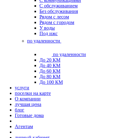
С коммуникациями
С обслуживанием
Без обслуживания
Рядом с лесом
Рядом с городом
У воды
Под ижс
по удаленности
по удаленности
До 20 КМ
До 40 КМ
До 60 КМ
До 80 КМ
До 100 КМ
услуги
поселки на карте
О компании
лучшая цена
блог
Готовые дома
Агентам
личный кабинет