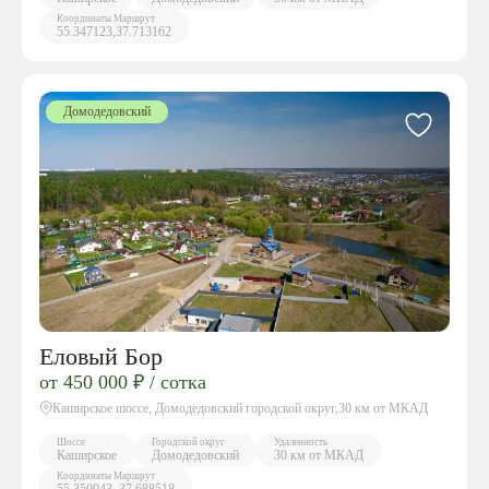
Координаты
Маршрут
55.347123,37.713162
Домодедовский
Еловый Бор
от 450 000 ₽ / сотка
Каширское шоссе, Домодедовский городской округ,30 км от МКАД
Шоссе
Городской округ
Удаленность
Каширское
Домодедовский
30 км от МКАД
Координаты
Маршрут