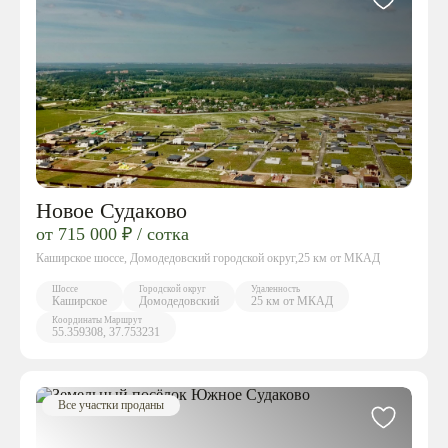
Новое Судаково
от 715 000 ₽ / сотка
Каширское шоссе, Домодедовский городской округ,25 км от МКАД
Шоссе
Городской округ
Удаленность
Каширское
Домодедовский
25 км от МКАД
Координаты
Маршрут
55.359308, 37.753231
Все участки проданы