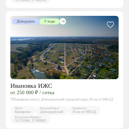
55.350043, 37.688518
Домодедово
У воды
Ивановка ИЖС
от 250 000 ₽ / сотка
Каширское шоссе, Домодедовский городской округ,30 км от МКАД
Шоссе
Городской округ
Удаленность
Каширское
Домодедовский
30 км от МКАД
Координаты
Маршрут
55.351086, 37.699892