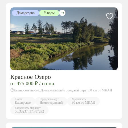
Домодедово
У воды
Красное Озеро
от 475 000 ₽ / сотка
Каширское шоссе, Домодедовский городской округ,30 км от МКАД
Шоссе
Городской округ
Удаленность
Каширское
Домодедовский
30 км от МКАД
Координаты
Маршрут
55.33237, 37.787292