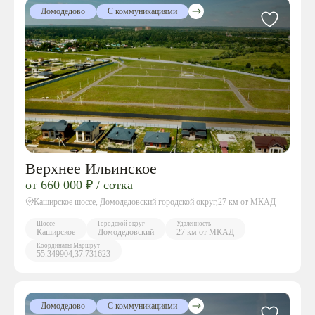
Домодедово
С коммуникациями
Верхнее Ильинское
от 660 000 ₽ / сотка
Каширское шоссе, Домодедовский городской округ,27 км от МКАД
Шоссе
Городской округ
Удаленность
Каширское
Домодедовский
27 км от МКАД
Координаты
Маршрут
55.349904,37.731623
Домодедово
С коммуникациями