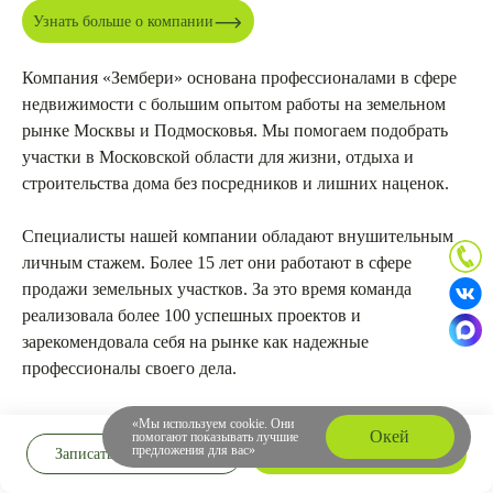
Узнать больше о компании
Компания «Зембери» основана профессионалами в сфере
недвижимости с большим опытом работы на земельном
рынке Москвы и Подмосковья. Мы помогаем подобрать
участки в Московской области для жизни, отдыха и
строительства дома без посредников и лишних наценок.
Специалисты нашей компании обладают внушительным
личным стажем. Более 15 лет они работают в сфере
продажи земельных участков. За это время команда
реализовала более 100 успешных проектов и
зарекомендовала себя на рынке как надежные
профессионалы своего дела.
Компания «Зембери» работает без посредников. Мы не
«Мы используем cookie. Они
Окей
помогают показывать лучшие
приветствуем лишние накрутки и стремимся предлагать
предложения для вас»
Записаться на просмотр
Забронировать
понятные условия покупки. Наша задача — помочь вам