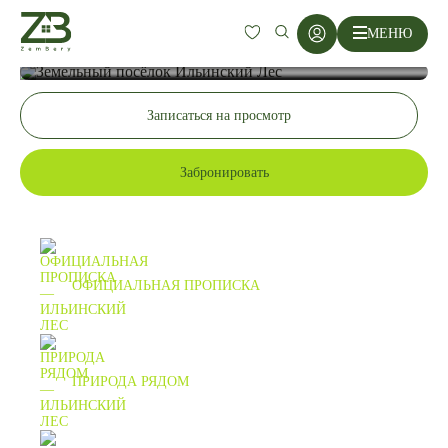
Шоссе
Городской округ
Удаленность
Коор
Каширское
Домодедовский
27 км от МКАД
МЕНЮ
55.3
-
-
Главная
Поселки
Ильинский Лес
Ильинский Лес
Записаться на просмотр
Место, где хочется жить
Забронировать
Осталось 23 участка
ОФИЦИАЛЬНАЯ ПРОПИСКА
ПРИРОДА РЯДОМ