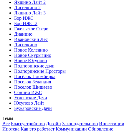
Якшино Лайт 2
Лисичкино 2
Якшино Лайт 3
Бор ИЖС
Бор ИЖС-2
Гжельское Озеро
Дианино
Ивановский Лес
Лисичкино
Новое Коледино
Новое Скурыгино
Новое Юсупово
Подпоринские дачи
Подпоринские Просторы
Посёлок Пломбирка
Поселок Зеландия
Поселок Шишаево
Сонино ИЖС
Углешcкие Дачи
Юсупово Лайт
Бужаровские Дачи
Темы
Все
Благоустройство
Дизайн
Законодательство
Инвестиции
Ипотека
Как это работает
Коммуникации
Обновление