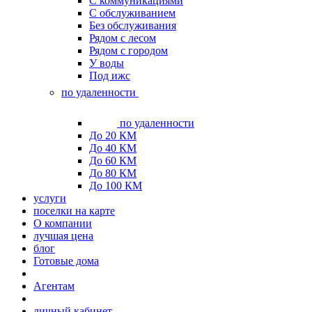
С коммуникациями
С обслуживанием
Без обслуживания
Рядом с лесом
Рядом с городом
У воды
Под ижс
по удаленности
по удаленности
До 20 КМ
До 40 КМ
До 60 КМ
До 80 КМ
До 100 КМ
услуги
поселки на карте
О компании
лучшая цена
блог
Готовые дома
Агентам
личный кабинет