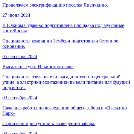
Продолжаем электрификацию поселка Лисичкино.
27 июня 2024
В Южном Судаково подготовлена площадка под мусорные
контейнеры
Специалисты компании Зембери подготовили бетонное
основание.
05 сентября 2024
Высажены туи в Ильинском парке
Специалисты озеленители высадили туи по центральной
улице, а электрики-монтажники вывели питание для будущей
подсветки.
03 сентября 2024
Начались работы по возведению общего забора в «Васькино
Парк»
Строители приступили к возведению забора.
03 сентября 2024