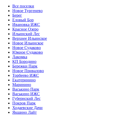
Все поселки
Новое Тургенево
Берег
Еловый Бор
Ивановка ИЖС
Красное Озеро
Ильинский Лес
Верхнее Ильинское
Новое Ильинское
Новое Судаково
Южное Судаково
Лакомка
КП Бородино
Бережки Парк
Новое Привалово
Торбеево ИЖС
Екатеринино
Маринино
Васькино Парк
Васькино ИЖС
Губернский Лес
Покров Парк
Ходаевские Дачи
Якшино Лайт