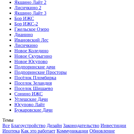
Якшино Лайт 2
Лисичкино 2
Якшино Лайт 3
Бор ИЖС
Бор ИЖС-2
Гжельское Озеро
Дианино
Ивановский Лес
Лисичкино
Новое Коледино
Новое Скурыгино
Новое Юсупово
Подпоринские дачи
Подпоринские Просторы
Посёлок Пломбирка
Поселок Зеландия
Поселок Шишаево
Сонино ИЖС
Углешcкие Дачи
Юсупово Лайт
Бужаровские Дачи
Темы
Все
Благоустройство
Дизайн
Законодательство
Инвестиции
Ипотека
Как это работает
Коммуникации
Обновление