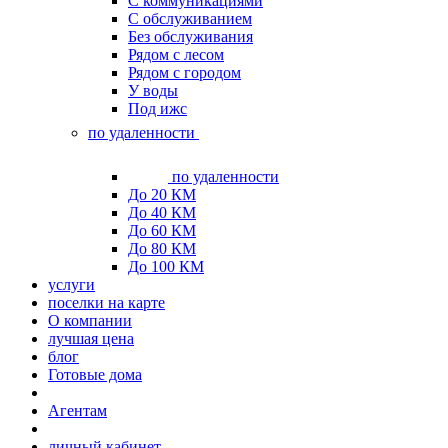
С коммуникациями
С обслуживанием
Без обслуживания
Рядом с лесом
Рядом с городом
У воды
Под ижс
по удаленности
по удаленности
До 20 КМ
До 40 КМ
До 60 КМ
До 80 КМ
До 100 КМ
услуги
поселки на карте
О компании
лучшая цена
блог
Готовые дома
Агентам
личный кабинет