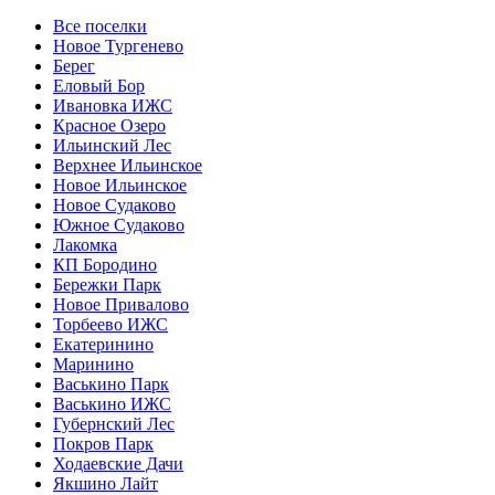
Все поселки
Новое Тургенево
Берег
Еловый Бор
Ивановка ИЖС
Красное Озеро
Ильинский Лес
Верхнее Ильинское
Новое Ильинское
Новое Судаково
Южное Судаково
Лакомка
КП Бородино
Бережки Парк
Новое Привалово
Торбеево ИЖС
Екатеринино
Маринино
Васькино Парк
Васькино ИЖС
Губернский Лес
Покров Парк
Ходаевские Дачи
Якшино Лайт