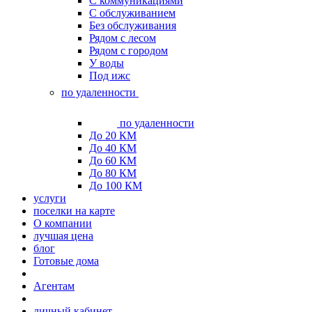
С коммуникациями
С обслуживанием
Без обслуживания
Рядом с лесом
Рядом с городом
У воды
Под ижс
по удаленности
по удаленности
До 20 КМ
До 40 КМ
До 60 КМ
До 80 КМ
До 100 КМ
услуги
поселки на карте
О компании
лучшая цена
блог
Готовые дома
Агентам
личный кабинет