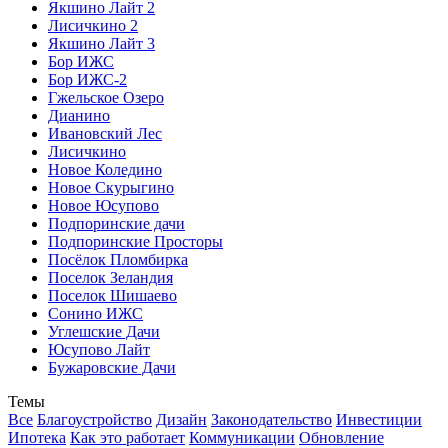
Якшино Лайт 2
Лисичкино 2
Якшино Лайт 3
Бор ИЖС
Бор ИЖС-2
Гжельское Озеро
Дианино
Ивановский Лес
Лисичкино
Новое Коледино
Новое Скурыгино
Новое Юсупово
Подпоринские дачи
Подпоринские Просторы
Посёлок Пломбирка
Поселок Зеландия
Поселок Шишаево
Сонино ИЖС
Углешcкие Дачи
Юсупово Лайт
Бужаровские Дачи
Темы
Все
Благоустройство
Дизайн
Законодательство
Инвестиции
Ипотека
Как это работает
Коммуникации
Обновление