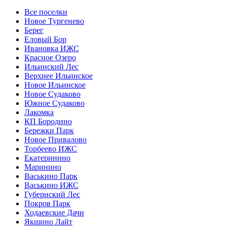
Все поселки
Новое Тургенево
Берег
Еловый Бор
Ивановка ИЖС
Красное Озеро
Ильинский Лес
Верхнее Ильинское
Новое Ильинское
Новое Судаково
Южное Судаково
Лакомка
КП Бородино
Бережки Парк
Новое Привалово
Торбеево ИЖС
Екатеринино
Маринино
Васькино Парк
Васькино ИЖС
Губернский Лес
Покров Парк
Ходаевские Дачи
Якшино Лайт