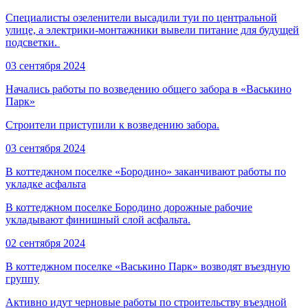
Специалисты озеленители высадили туи по центральной
улице, а электрики-монтажники вывели питание для будущей
подсветки.
03 сентября 2024
Начались работы по возведению общего забора в «Васькино
Парк»
Строители приступили к возведению забора.
03 сентября 2024
В коттеджном поселке «Бородино» заканчивают работы по
укладке асфальта
В коттеджном поселке Бородино дорожные рабочие
укладывают финишный слой асфальта.
02 сентября 2024
В коттеджном поселке «Васькино Парк» возводят въездную
группу
Активно идут черновые работы по строительству въездной