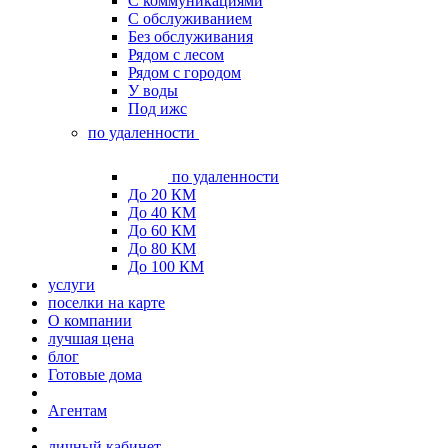
С коммуникациями
С обслуживанием
Без обслуживания
Рядом с лесом
Рядом с городом
У воды
Под ижс
по удаленности
по удаленности
До 20 КМ
До 40 КМ
До 60 КМ
До 80 КМ
До 100 КМ
услуги
поселки на карте
О компании
лучшая цена
блог
Готовые дома
Агентам
личный кабинет