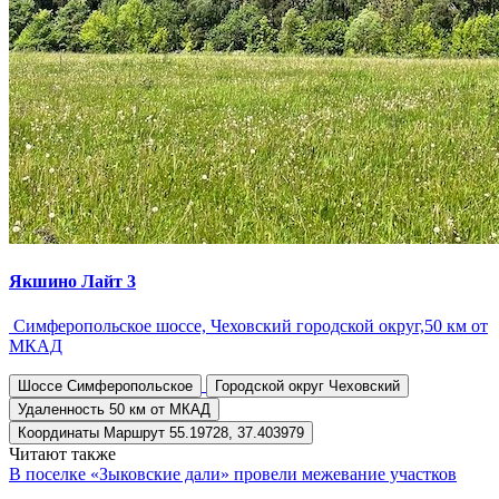
Якшино Лайт 3
Симферопольское шоссе, Чеховский городской округ,50 км от
МКАД
Шоссе
Симферопольское
Городской округ
Чеховский
Удаленность
50 км от МКАД
Координаты
Маршрут
55.19728, 37.403979
Читают также
В поселке «Зыковские дали» провели межевание участков