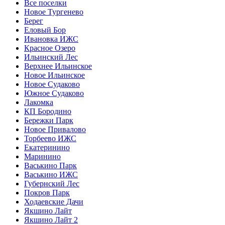
Все поселки
Новое Тургенево
Берег
Еловый Бор
Ивановка ИЖС
Красное Озеро
Ильинский Лес
Верхнее Ильинское
Новое Ильинское
Новое Судаково
Южное Судаково
Лакомка
КП Бородино
Бережки Парк
Новое Привалово
Торбеево ИЖС
Екатеринино
Маринино
Васькино Парк
Васькино ИЖС
Губернский Лес
Покров Парк
Ходаевские Дачи
Якшино Лайт
Якшино Лайт 2