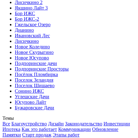
Лисичкино 2
Якшино Лайт 3
Бор ИЖС
Бор ИЖС-2
Гжельское Озеро
Дианино
Ивановский Лес
Лисичкино
Новое Коледино
Новое Скурыгино
Новое Юсупово
Подпоринские дачи
Подпоринские Просторы
Посёлок Пломбирка
Поселок Зеландия
Поселок Шишаево
Сонино ИЖС
Углешcкие Дачи
Юсупово Лайт
Бужаровские Дачи
Темы
Все
Благоустройство
Дизайн
Законодательство
Инвестиции
Ипотека
Как это работает
Коммуникации
Обновление
Памятки
Старт продаж
Этапы работ