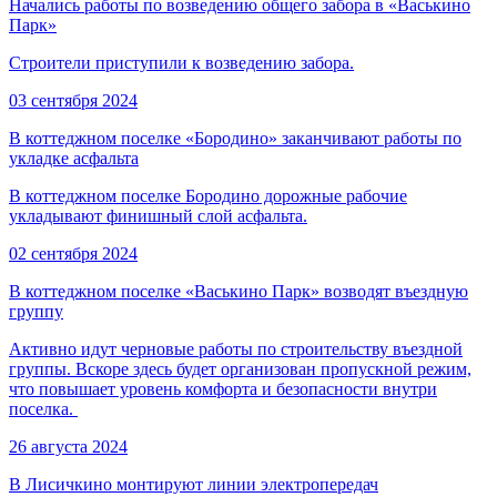
Начались работы по возведению общего забора в «Васькино
Парк»
Строители приступили к возведению забора.
03 сентября 2024
В коттеджном поселке «Бородино» заканчивают работы по
укладке асфальта
В коттеджном поселке Бородино дорожные рабочие
укладывают финишный слой асфальта.
02 сентября 2024
В коттеджном поселке «Васькино Парк» возводят въездную
группу
Активно идут черновые работы по строительству въездной
группы. Вскоре здесь будет организован пропускной режим,
что повышает уровень комфорта и безопасности внутри
поселка.
26 августа 2024
В Лисичкино монтируют линии электропередач