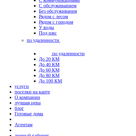
С коммуникациями
С обслуживанием
Без обслуживания
Рядом с лесом
Рядом с городом
У воды
Под ижс
по удаленности
по удаленности
До 20 КМ
До 40 КМ
До 60 КМ
До 80 КМ
До 100 КМ
услуги
поселки на карте
О компании
лучшая цена
блог
Готовые дома
Агентам
личный кабинет