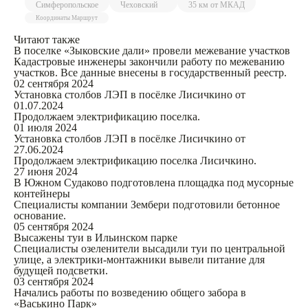
Симферопольское
Чеховский
35 км от МКАД
Координаты
Маршрут
Читают также
В поселке «Зыковские дали» провели межевание участков
Кадастровые инженеры закончили работу по межеванию
участков. Все данные внесены в государственный реестр.
02 сентября 2024
Установка столбов ЛЭП в посёлке Лисичкино от
01.07.2024
Продолжаем электрификацию поселка.
01 июля 2024
Установка столбов ЛЭП в посёлке Лисичкино от
27.06.2024
Продолжаем электрификацию поселка Лисичкино.
27 июня 2024
В Южном Судаково подготовлена площадка под мусорные
контейнеры
Специалисты компании Зембери подготовили бетонное
основание.
05 сентября 2024
Высажены туи в Ильинском парке
Специалисты озеленители высадили туи по центральной
улице, а электрики-монтажники вывели питание для
будущей подсветки.
03 сентября 2024
Начались работы по возведению общего забора в
«Васькино Парк»