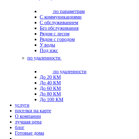
по параметрам
С коммуникациями
С обслуживанием
Без обслуживания
Рядом с лесом
Рядом с городом
У воды
Под ижс
по удаленности
по удаленности
До 20 КМ
До 40 КМ
До 60 КМ
До 80 КМ
До 100 КМ
услуги
поселки на карте
О компании
лучшая цена
блог
Готовые дома