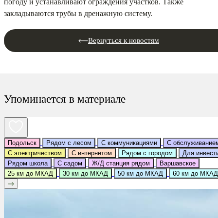
погоду и устанавливают ограждения участков. Также
закладываются трубы в дренажную систему.
Вернуться к новостям
Упоминается в материале
Подольск
Рядом с лесом
С коммуникациями
С обслуживание
С электричеством
С интернетом
Рядом с городом
Для инвест
Рядом школа
С садом
Ж/Д станция рядом
Варшавское
25 км до МКАД
30 км до МКАД
50 км до МКАД
60 км до МКАД