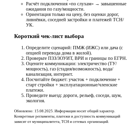
Расчёт подключения «по слухам» → завышенные
ожидания по газу/мощности.
Ориентация только на цену, без оценки дорог,
ливнёвки, соседней застройки и платежей ТСН/
УК.
Короткий чек-лист выбора
Определите сценарий: ПМЖ (ИЖС) или дача (с
опцией перевода дома в жилой).
Проверьте ПЗЗ/ЗОУИТ, ВРИ и границы по ЕГРН.
Оцените коммуникации: электричество (ТУ/
мощность), газ (стадия/возможность), вода/
канализация, интернет.
Посчитайте бюджет: участок + подключение +
старт стройки + эксплуатационные/членские
платежи.
Проведите выезд: дороги, рельеф, соседи, шум,
экология.
Обновлено: 15.08.2025. Информация носит общий характер.
Конкретные регламенты, платежи и доступность коммуникаций
зависят от муниципалитета, ТСН и сетевых организаций.