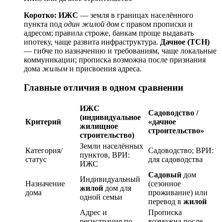
Коротко:
ИЖС
— земля в границах населённого
пункта под
один жилой дом
с правом прописки и
адресом; правила строже, банкам проще выдавать
ипотеку, чаще развита инфраструктура.
Дачное (ТСН)
— гибче по назначению и требованиям, чаще локальные
коммуникации; прописка возможна после признания
дома
жилым
и присвоения адреса.
Главные отличия в одном сравнении
ИЖС
Садоводство /
(индивидуальное
Критерий
«дачное
жилищное
строительство»
строительство)
Земли населённых
Категория/
Садоводство; ВРИ:
пунктов, ВРИ:
статус
для садоводства
ИЖС
Садовый
дом
Индивидуальный
Назначение
(сезонное
жилой
дом для
дома
проживание) или
одной семьи
перевод в
жилой
Адрес и
Прописка
регистрация по
возможна после