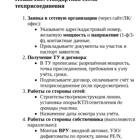
техприсоединения
Заявка в сетевую организацию
(через сайт/ЛК/
офис):
Указываете адрес/кадастровый номер,
желаемую
мощность
и
напряжение
(1-ф/3-
ф), контактные данные.
Прикладываете документы на участок и
паспорт заявителя.
Получение ТУ и договора
:
В ТУ прописаны: разрешённая мощность,
точка присоединения, требования к узлу
учёта, сроки.
Подписываете договор, оплачиваете счёт за
техприсоединение (если предусмотрено).
Работы со стороны сетей
:
Строительство/реконструкция линии,
установка опоры/КТП/ответвления
до
границы участка
.
Назначение даты осмотра узла учёта.
Работы со стороны собственника
(выполняются
параллельно):
Монтаж
ВРУ
: вводной автомат, УЗО/
дифавтоматы по проекту, шины PE/N,