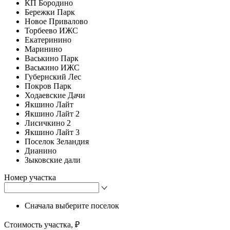
КП Бородино
Бережки Парк
Новое Привалово
Торбеево ИЖС
Екатеринино
Маринино
Васькино Парк
Васькино ИЖС
Губернский Лес
Покров Парк
Ходаевские Дачи
Якшино Лайт
Якшино Лайт 2
Лисичкино 2
Якшино Лайт 3
Поселок Зеландия
Дианино
Зыковские дали
Номер участка
Сначала выберите поселок
Стоимость участка, ₽