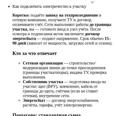
Как подключить электричество к участку
Коротко:
подаёте
заявку на техприсоединение
в
сетевую компанию, получаете ТУ и договор,
оплачиваете счёт. Сети выполняют работы
до границы
участка
, вы — готовите ввод и узел учёта. После
осмотра и подписания актов заключаете
договор
энергосбыта
— подают напряжение. Срок обычно
15–
90 дней
(зависит от мощности, загрузки сетей и сезона).
Кто за что отвечает
Сетевая организация
— строительство/
модернизация линии до точки присоединения
(границы участка/опоры), выдача ТУ, проверка
выполнения.
Собственник участка
— подготовка ввода на
участке: щит (ВРУ), заземление, кабель от
границы до щита, счётчик (если не ставит
сетевая), внутренние сети.
Энергосбыт
— договор энергоснабжения,
расчёты, тарифы, учёт электроэнергии.
Пошагово: стандартная схема