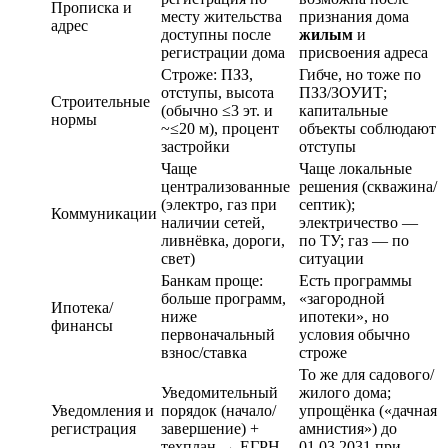
Прописка и
месту жительства
признания дома
адрес
доступны после
жилым
и
регистрации дома
присвоения адреса
Строже: ПЗЗ,
Гибче, но тоже по
отступы, высота
ПЗЗ/ЗОУИТ;
Строительные
(обычно ≤3 эт. и
капитальные
нормы
~≤20 м), процент
объекты соблюдают
застройки
отступы
Чаще
Чаще локальные
централизованные
решения (скважина/
(электро, газ при
септик);
Коммуникации
наличии сетей,
электричество —
ливнёвка, дороги,
по ТУ; газ — по
свет)
ситуации
Банкам проще:
Есть программы
больше программ,
«загородной
Ипотека/
ниже
ипотеки», но
финансы
первоначальный
условия обычно
взнос/ставка
строже
То же для садового/
Уведомительный
жилого дома;
Уведомления и
порядок (начало/
упрощёнка («дачная
регистрация
завершение) +
амнистия») до
техплан → ЕГРН
01.03.2031 при