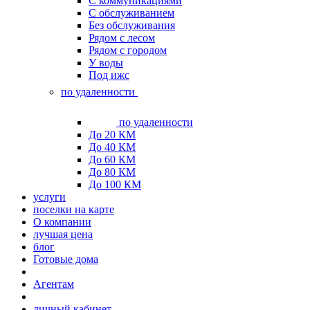
С коммуникациями
С обслуживанием
Без обслуживания
Рядом с лесом
Рядом с городом
У воды
Под ижс
по удаленности
по удаленности
До 20 КМ
До 40 КМ
До 60 КМ
До 80 КМ
До 100 КМ
услуги
поселки на карте
О компании
лучшая цена
блог
Готовые дома
Агентам
личный кабинет