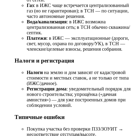
Газ
: в ИЖС чаще встречается централизованный
газ (но не гарантирован); в ТСН — по ситуации,
часто автономные решения.
Вода/канализация
: в ИЖС возможна
централизованная сеть; в ТСН обычно скважина/
септик.
Платежи
: в ИЖС — эксплуатационные (дороги,
свет, мусор, охрана по договору/УК), в ТСН —
членские/целевые взносы, решения собрания.
Налоги и регистрация
Налоги
на землю и дом зависят от кадастровой
стоимости и местных ставок, а не только от типа
(ИЖС/дачное).
Регистрация дома
: уведомительный порядок для
нового строительства; упрощёнка («дачная
амнистия») — для уже построенных домов при
соблюдении условий.
Типичные ошибки
Покупка участка без проверки ПЗЗ/ЗОУИТ →
несоответствие отступам/высоте.