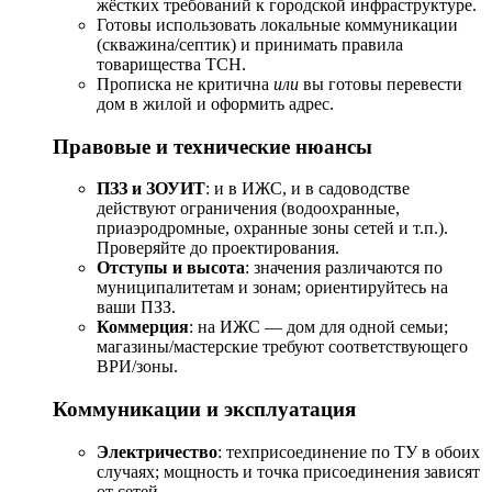
жёстких требований к городской инфраструктуре.
Готовы использовать локальные коммуникации
(скважина/септик) и принимать правила
товарищества ТСН.
Прописка не критична
или
вы готовы перевести
дом в жилой и оформить адрес.
Правовые и технические нюансы
ПЗЗ и ЗОУИТ
: и в ИЖС, и в садоводстве
действуют ограничения (водоохранные,
приаэродромные, охранные зоны сетей и т.п.).
Проверяйте до проектирования.
Отступы и высота
: значения различаются по
муниципалитетам и зонам; ориентируйтесь на
ваши ПЗЗ.
Коммерция
: на ИЖС — дом для одной семьи;
магазины/мастерские требуют соответствующего
ВРИ/зоны.
Коммуникации и эксплуатация
Электричество
: техприсоединение по ТУ в обоих
случаях; мощность и точка присоединения зависят
от сетей.