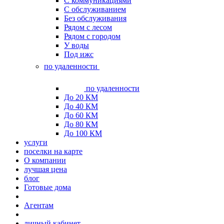
С коммуникациями
С обслуживанием
Без обслуживания
Рядом с лесом
Рядом с городом
У воды
Под ижс
по удаленности
по удаленности
До 20 КМ
До 40 КМ
До 60 КМ
До 80 КМ
До 100 КМ
услуги
поселки на карте
О компании
лучшая цена
блог
Готовые дома
Агентам
личный кабинет