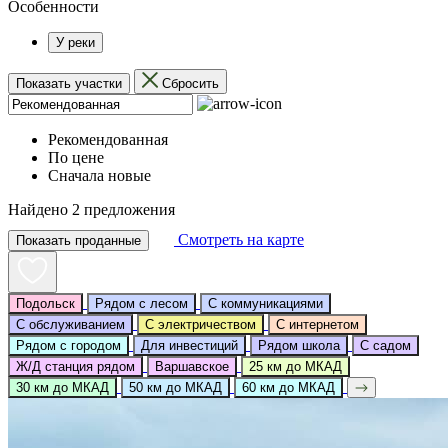
Особенности
У реки
Показать участки
Сбросить
Рекомендованная
По цене
Сначала новые
Найдено 2 предложения
Смотреть на карте
Показать проданные
Подольск
Рядом с лесом
С коммуникациями
С обслуживанием
С электричеством
С интернетом
Рядом с городом
Для инвестиций
Рядом школа
С садом
Ж/Д станция рядом
Варшавское
25 км до МКАД
30 км до МКАД
50 км до МКАД
60 км до МКАД