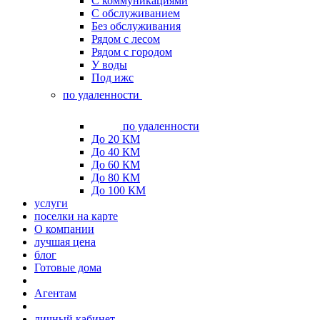
С коммуникациями
С обслуживанием
Без обслуживания
Рядом с лесом
Рядом с городом
У воды
Под ижс
по удаленности
по удаленности
До 20 КМ
До 40 КМ
До 60 КМ
До 80 КМ
До 100 КМ
услуги
поселки на карте
О компании
лучшая цена
блог
Готовые дома
Агентам
личный кабинет