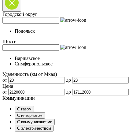
Городской округ
Подольск
Шоссе
Варшавское
Симферопольское
Удаленность (км от Мкад)
от
до
Цена
от
до
Коммуникации
С газом
С интернетом
С коммуникациями
С электричеством