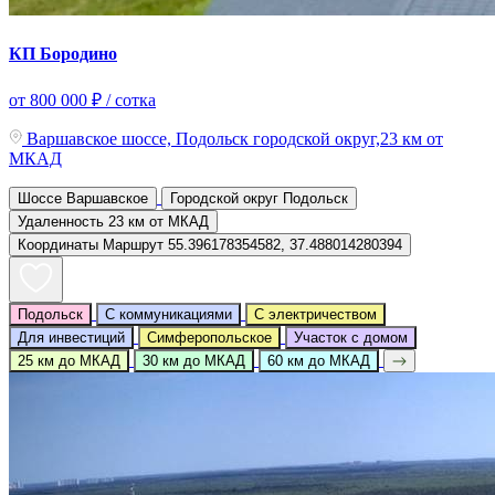
КП Бородино
от 800 000 ₽ / сотка
Варшавское шоссе, Подольск городской округ,23 км от
МКАД
Шоссе
Варшавское
Городской округ
Подольск
Удаленность
23 км от МКАД
Координаты
Маршрут
55.396178354582, 37.488014280394
Подольск
С коммуникациями
С электричеством
Для инвестиций
Симферопольское
Участок с домом
25 км до МКАД
30 км до МКАД
60 км до МКАД